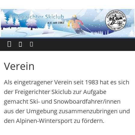
Zum
Freigerichter
Inhalt
springen
Skiclub
e.
V.
seit
1983
Verein
Als eingetragener Verein seit 1983 hat es sich
der Freigerichter Skiclub zur Aufgabe
gemacht Ski- und Snowboardfahrer/innen
aus der Umgebung zusammenzubringen und
den Alpinen-Wintersport zu fördern.